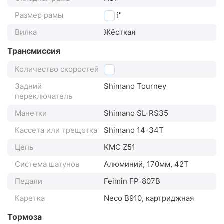
Размер рамы
13,5"
Вилка
Жёсткая
Трансмиссия
Количество скоростей
7
Задний
Shimano Tourney
переключатель
Манетки
Shimano SL-RS35
Кассета или трещотка
Shimano 14-34Т
Цепь
KMC Z51
Система шатунов
Алюминий, 170мм, 42Т
Педали
Feimin FP-807B
Каретка
Neco B910, картриджная
Тормоза