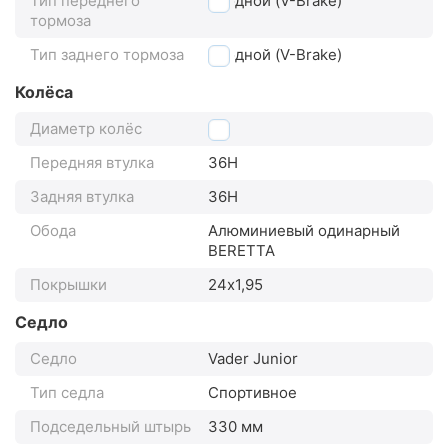
Тип переднего
ободной (V-Brake)
тормоза
Тип заднего тормоза
ободной (V-Brake)
Колёса
Диаметр колёс
24"
Передняя втулка
36H
Задняя втулка
36H
Обода
Алюминиевый одинарный
BERETTA
Покрышки
24х1,95
Седло
Седло
Vader Junior
Тип седла
Спортивное
Подседельный штырь
330 мм