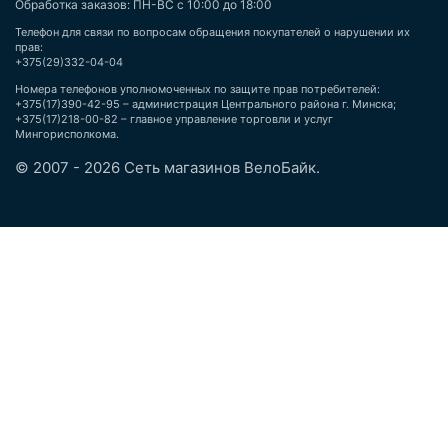
Обработка заказов: ПН-ВС с 10:00 до 18:00
Телефон для связи по вопросам обращения покупателей о нарушении их
прав:
+375(29)332-04-04
Номера телефонов уполномоченных по защите прав потребителей:
+375(17)390-42-95 – администрация Центрального района г. Минска;
+375(17)218-00-82 – главное управление торговли и услуг
Мингорисполкома.
© 2007 - 2026 Сеть магазинов ВелоБайк.