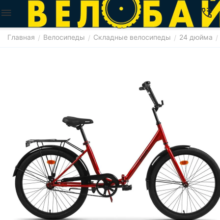
Главная
Велосипеды
Складные велосипеды
24 дюйма
/
/
/
/