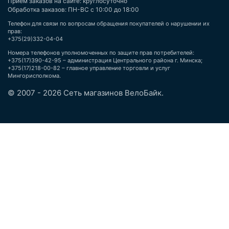
Приём заказов на сайте: круглосуточно
Обработка заказов: ПН-ВС с 10:00 до 18:00
Телефон для связи по вопросам обращения покупателей о нарушении их
прав:
+375(29)332-04-04
Номера телефонов уполномоченных по защите прав потребителей:
+375(17)390-42-95 – администрация Центрального района г. Минска;
+375(17)218-00-82 – главное управление торговли и услуг
Мингорисполкома.
© 2007 - 2026 Сеть магазинов ВелоБайк.