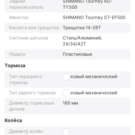
Задний
SHIMANO Tourney RD-
переключатель
TY300
Манетки
SHIMANO Tourney ST-EF500
Кассета или трещотка
Трещотка 14-28Т
Система шатунов
Сталь/Алюминий,
24/34/42Т
Педали
Пластиковые
Тормоза
Тип переднего
дисковый механический
тормоза
Тип заднего тормоза
дисковый механический
Диаметр тормозных
160 мм
дисков
Колёса
Диаметр колёс
26"