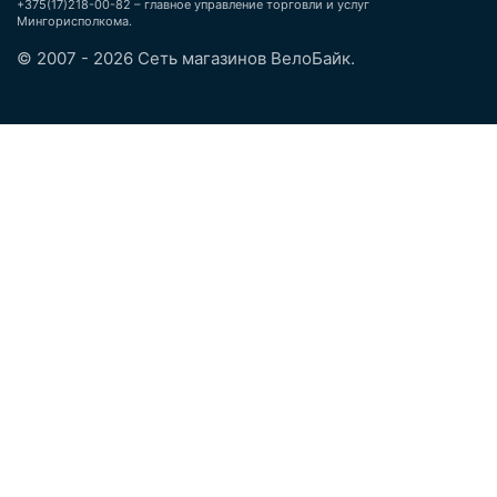
+375(17)218-00-82 – главное управление торговли и услуг
Мингорисполкома.
© 2007 - 2026 Сеть магазинов ВелоБайк.