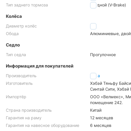
Тип заднего тормоза
ободной (V-Brake)
Колёса
Диаметр колёс
26"
Обода
Алюминиевые, дво
Седло
Тип седла
Прогулочное
Информация для покупателей
Производитель
Delta
Изготовитель
Хэбэй Тяньфу Байсик
Синтай Сити, Хэбэй 
Импортёр
ООО «Велмекс», Мин
помещение 242.
Страна производитель
Китай
Гарантия на раму
12 месяцев
Гарантия на навесное оборудование
6 месяцев