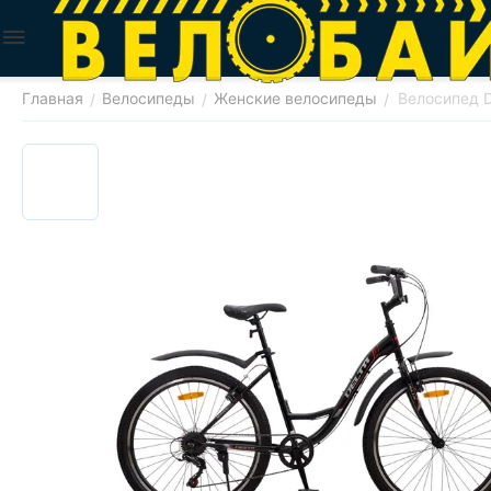
Главная
Велосипеды
Женские велосипеды
Велосипед D
/
/
/