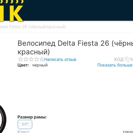
elta Fiesta 26 (чёрный/красный)
Велосипед Delta Fiesta 26 (чёрн
красный)
Написать отзыв
КОД:
1
Цвет:
черный
Показать больше 
Размер рамы:
17"
Класс
горо