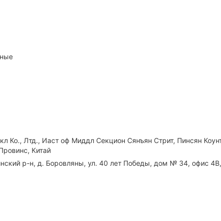
йные
л Ко., Лтд., Иаст оф Миддл Секцион Сянъян Стрит, Пинсян Коун
Провинс, Китай
ский р-н, д. Боровляны, ул. 40 лет Победы, дом № 34, офис 4В