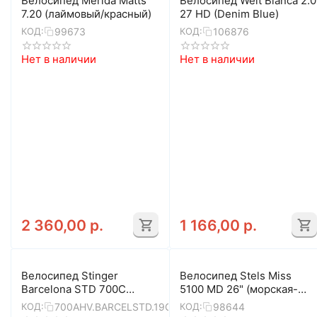
Велосипед Merida Matts
Велосипед Welt Bianca 2.0
7.20 (лаймовый/красный)
27 HD (Denim Blue)
99673
106876
КОД:
КОД:
Нет в наличии
Нет в наличии
2 360,00
р.
1 166,00
р.
Велосипед Stinger
Велосипед Stels Miss
Barcelona STD 700C
5100 MD 26" (морская-
(зелёный)
волна)
700AHV.BARCELSTD.19GN1
98644
КОД:
КОД: