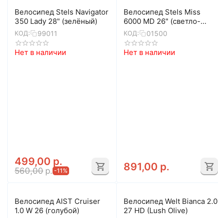
Велосипед Stels Navigator
Велосипед Stels Miss
350 Lady 28" (зелёный)
6000 MD 26" (светло-
бирюзовый)
99011
01500
КОД:
КОД:
Нет в наличии
Нет в наличии
499,00
р.
891,00
р.
560,00
р.
-11%
Велосипед AIST Cruiser
Велосипед Welt Bianca 2.0
1.0 W 26 (голубой)
27 HD (Lush Olive)