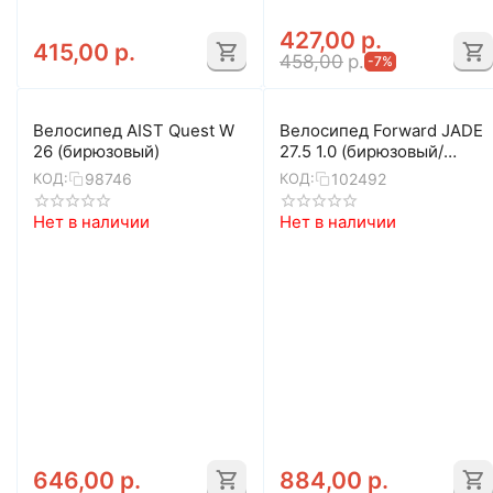
427,00
р.
415,00
р.
458,00
р.
-7%
Велосипед AIST Quest W
Велосипед Forward JADE
26 (бирюзовый)
27.5 1.0 (бирюзовый/
желтый)
98746
102492
КОД:
КОД:
Нет в наличии
Нет в наличии
646,00
р.
884,00
р.