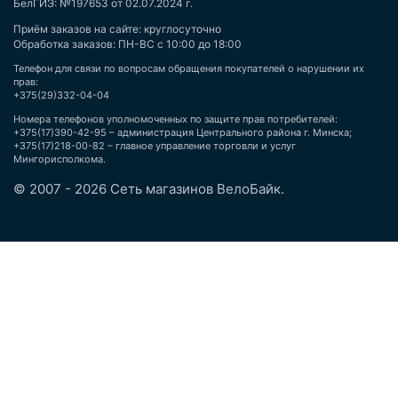
БелГИЭ: №197653 от 02.07.2024 г.
Приём заказов на сайте: круглосуточно
Обработка заказов: ПН-ВС с 10:00 до 18:00
Телефон для связи по вопросам обращения покупателей о нарушении их
прав:
+375(29)332-04-04
Номера телефонов уполномоченных по защите прав потребителей:
+375(17)390-42-95 – администрация Центрального района г. Минска;
+375(17)218-00-82 – главное управление торговли и услуг
Мингорисполкома.
© 2007 - 2026 Сеть магазинов ВелоБайк.