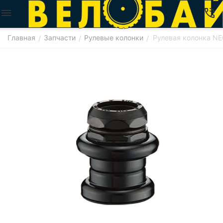
Главная
Запчасти
Рулевые колонки
Рулевая колонка N
/
/
/