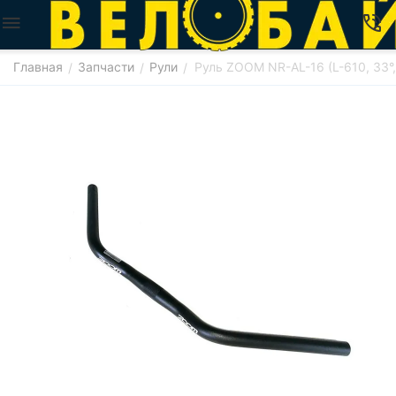
Главная
Запчасти
Рули
Руль ZOOM NR-AL-16 (L-610, 33°
/
/
/