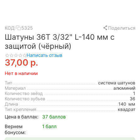
КОД:
5325
Поделиться
Шатуны 36Т 3/32" L-140 мм с
защитой (чёрный)
Написать отзыв
37,00
р.
Нет в наличии
Тип
система шатунов
Материал
алюминий
Количество звёзд
1
Количество зубьев
36
Длина
140
мм
Тип крепления
квадрат
Цена в баллах:
37 баллов
Вернем
1 балл
бонусом: