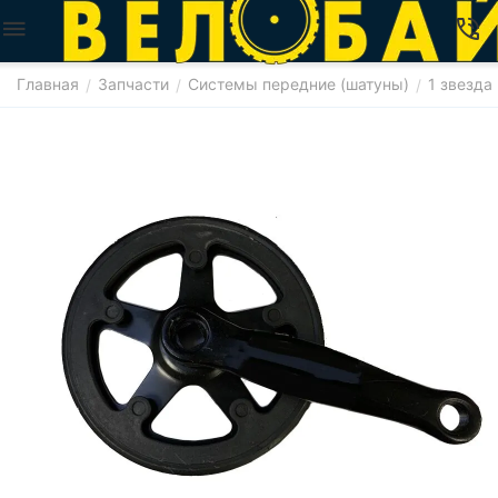
Главная
Запчасти
Системы передние (шатуны)
1 звезда
/
/
/