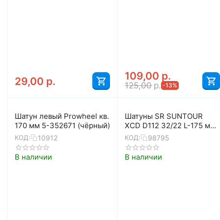
109,00
р.
29,00
р.
125,00
р.
-13%
Шатун левый Prowheel кв.
Шатуны SR SUNTOUR
170 мм 5-352671 (чёрный)
XCD D112 32/22 L-175 мм
(чёрный)
10912
98795
КОД:
КОД:
В наличии
В наличии