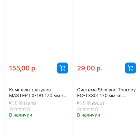
155,00
р.
29,00
р.
Комплект шатунов
Система Shimano Tourney
MASTER LX-181 170 мм кв.
FC-TX801 170 мм кв.
46Т
48/38/28 с защитой
11949
99051
КОД:
КОД:
В наличии
В наличии