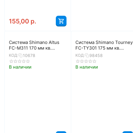
155,00
р.
Система Shimano Altus
Система Shimano Tourney
FC-M311 170 мм кв.
FC-TY301 175 мм кв.
48/38/28 с защитой
48/38/28 с защитой
10678
98458
КОД:
КОД:
(чёрный)
В наличии
В наличии