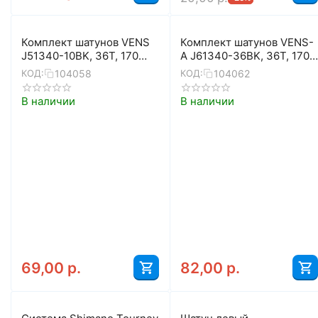
Комплект шатунов VENS
Комплект шатунов VENS-
J51340-10BK, 36T, 170
A J61340-36BK, 36T, 170
мм, BCD 104 мм, 1x10 ск.
мм, BCD 104 мм
104058
104062
КОД:
КОД:
В наличии
В наличии
69,00
р.
82,00
р.