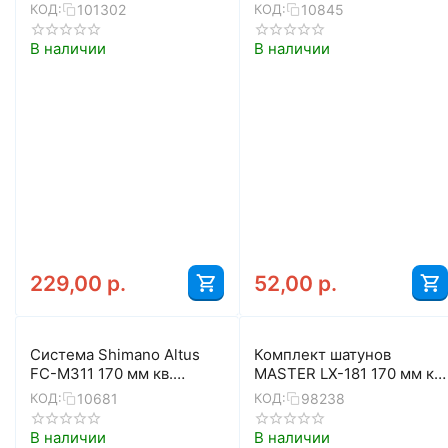
42/32/22 с защитой
64055 (чёрный)
101302
10845
КОД:
КОД:
(чёрный)
В наличии
В наличии
229,00
р.
52,00
р.
Система Shimano Altus
Комплект шатунов
FC-M311 170 мм кв.
MASTER LX-181 170 мм кв.
42/32/22 с защитой
42Т
10681
98238
КОД:
КОД:
(чёрный)
В наличии
В наличии