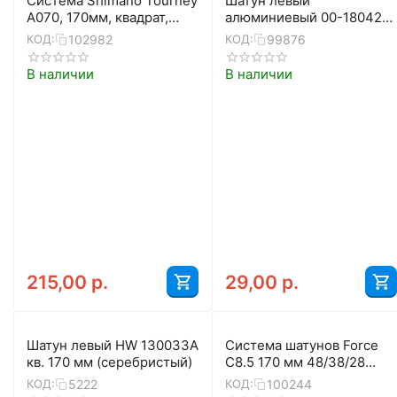
Система Shimano Tourney
Шатун левый
A070, 170мм, квадрат,
алюминиевый 00-180422
50/34, с болтами и
кв. 152 мм (чёрный)
102982
99876
КОД:
КОД:
защитой (черный)
В наличии
В наличии
215,00
р.
29,00
р.
Шатун левый HW 130033A
Система шатунов Force
кв. 170 мм (серебристый)
C8.5 170 мм 48/38/28
64226 (чёрный)
5222
100244
КОД:
КОД: