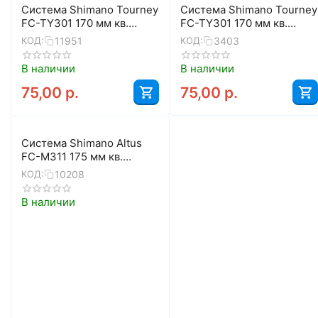
Система Shimano Tourney
Система Shimano Tourney
FC-TY301 170 мм кв.
FC-TY301 170 мм кв.
48/38/28 с защитой
42/34/24 с защитой
11951
3403
КОД:
КОД:
В наличии
В наличии
75,00
р.
75,00
р.
Система Shimano Altus
FC-M311 175 мм кв.
48/38/28 с защитой
10208
КОД:
(чёрный)
В наличии