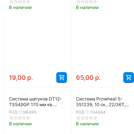
В наличии
В наличии
19,00
р.
65,00
р.
Система шатунов DT12-
Система Prowheel 5-
TS540GP 170 мм кв.
351239, 10 ск., 22/36T,
42/34/24 с защитой
под квадрат, Q-factor
98499
104494
КОД:
КОД:
176/146мм, шатуны 175мм
(чёрный)
В наличии
В наличии