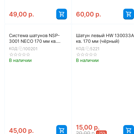
49,00
р.
60,00
р.
Система шатунов NSP-
Шатун левый HW 130033A
3001 NECO 170 мм кв.
кв. 170 мм (чёрный)
28/38/48 с защитой
100201
5221
КОД:
КОД:
В наличии
В наличии
15,00
р.
45,00
р.
20,00
р.
-25%