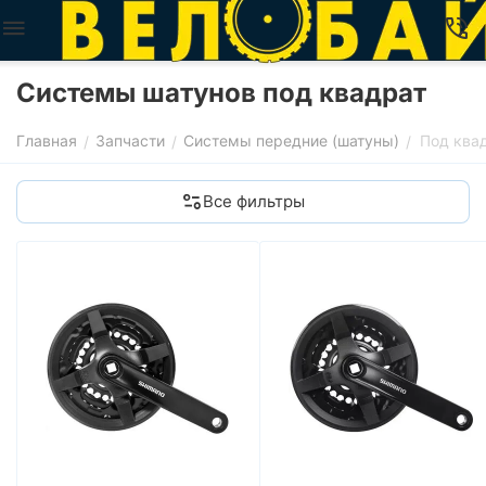
Системы шатунов под квадрат
Главная
Запчасти
Системы передние (шатуны)
Под ква
/
/
/
Все фильтры