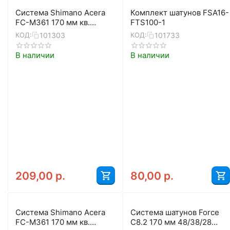
Система Shimano Acera
Комплект шатунов FSA16-
FC-M361 170 мм кв.
FTS100-1
48/38/28 с защитой
101303
101733
КОД:
КОД:
(чёрный)
В наличии
В наличии
209,00
р.
80,00
р.
Система Shimano Acera
Система шатунов Force
FC-M361 170 мм кв.
C8.2 170 мм 48/38/28