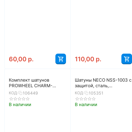
60,00
р.
110,00
р.
Комплект шатунов
Шатуны NECO NSS-1003 с
PROWHEEL CHARM-
защитой, сталь,
FD099A, NW, 36T, 170 мм
36T*152мм (чёрный)
106449
105351
КОД:
КОД:
В наличии
В наличии