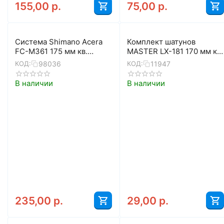
155,00
р.
75,00
р.
Система Shimano Acera
Комплект шатунов
FC-M361 175 мм кв.
MASTER LX-181 170 мм кв.
42/32/22 с защитой
44Т
98036
11947
КОД:
КОД:
(чёрный)
В наличии
В наличии
235,00
р.
29,00
р.