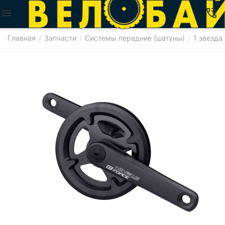
Главная
Запчасти
Системы передние (шатуны)
1 звезда
/
/
/