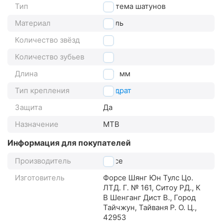
Тип
система шатунов
Материал
сталь
Количество звёзд
1
Количество зубьев
30
Длина
140
мм
Тип крепления
квадрат
Защита
Да
Назначение
MTB
Информация для покупателей
Производитель
Force
Изготовитель
Форсе Шянг Юн Тулс Цо.
ЛТД. Г. № 161, Ситоу РД., К
В Шенганг Дист В., Город
Тайчжун, Тайваня Р. О. Ц.,
42953