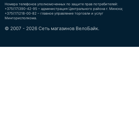
Номера телефонов уполномоченных по защите прав потребителей:
+375(17)390-42-95 – администрация Центрального района г. Минска;
+375(17)218-00-82 – главное управление торговли и услуг
Мингорисполкома.
© 2007 - 2026 Сеть магазинов ВелоБайк.