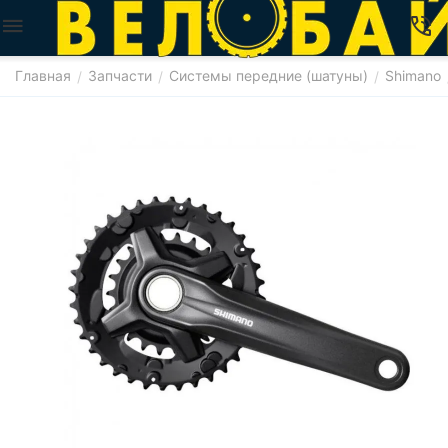
Главная
Запчасти
Системы передние (шатуны)
Shimano
/
/
/