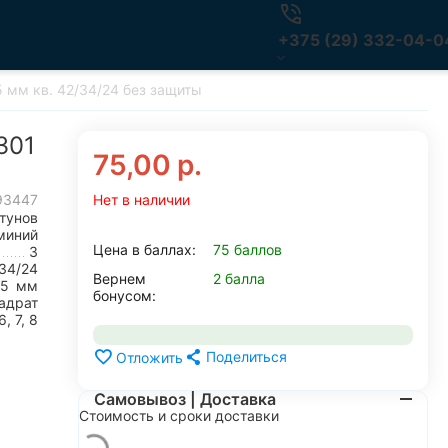
+375 (29) 332-04-0
 мм кв. 42/34/24 без защиты
301
75,00
р.
93447
Нет в наличии
тунов
миний
Цена в баллах:
75 баллов
3
34/24
Вернем
2 балла
75
мм
бонусом:
адрат
6, 7, 8
Поделиться
Отложить
Самовывоз | Доставка
Стоимость и сроки доставки