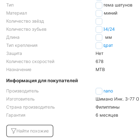
Тип
система шатунов
Материал
алюминий
Количество звёзд
3
Количество зубьев
42/34/24
Длина
175
мм
Тип крепления
квадрат
Защита
Нет
Количество скоростей
6
7
8
Назначение
MTB
Информация для покупателей
Производитель
Shimano
Изготовитель
Шимано Инк. 3-77 О
Страна производитель
Филиппины
Гарантия
6 месяцев
Найти похожие