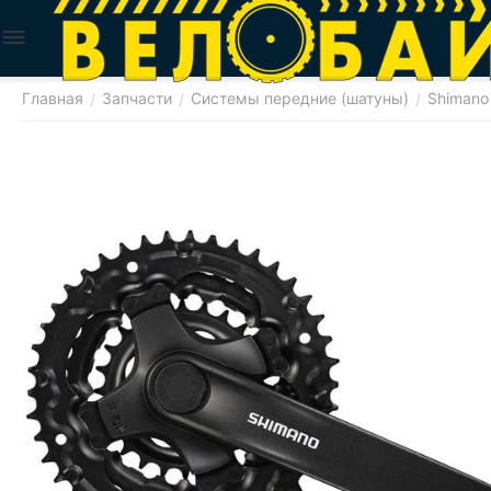
Главная
Запчасти
Системы передние (шатуны)
Shimano
/
/
/