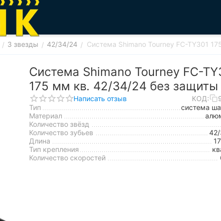
3 звезды
42/34/24
Система Shimano Tourney FC-TY301 175
/
/
/
Система Shimano Tourney FC-TY
175 мм кв. 42/34/24 без защиты
Написать отзыв
КОД:
Тип
система ша
Материал
алю
Количество звёзд
Количество зубьев
42/
Длина
1
Тип крепления
кв
Количество скоростей