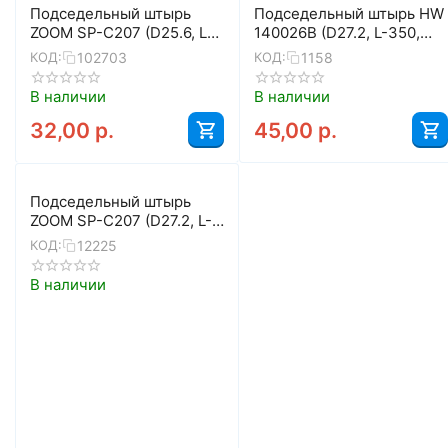
Подседельный штырь
Подседельный штырь HW
ZOOM SP-C207 (D25.6, L-
140026B (D27.2, L-350,
400, серебристый)
чёрный)
102703
1158
КОД:
КОД:
В наличии
В наличии
32,00
р.
45,00
р.
Подседельный штырь
ZOOM SP-C207 (D27.2, L-
400, серебристый)
12225
КОД:
В наличии