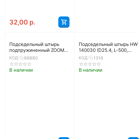
32,00
р.
Подседельный штырь
Подседельный штырь HW
подпружиненный ZOOM
140030 (D25.4, L-500,
SPS-C372 5-252111
сталь)
99880
1316
КОД:
КОД:
(D31.6, L-350, чёрный)
В наличии
В наличии