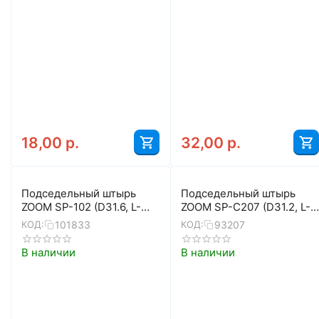
18,00
р.
32,00
р.
Подседельный штырь
Подседельный штырь
ZOOM SP-102 (D31.6, L-
ZOOM SP-C207 (D31.2, L-
400, чёрный)
400, чёрный)
101833
93207
КОД:
КОД:
В наличии
В наличии