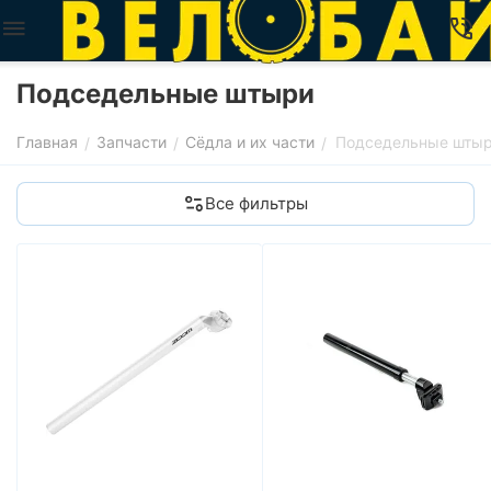
Подседельные штыри
Главная
Запчасти
Сёдла и их части
Подседельные шты
/
/
/
Все фильтры