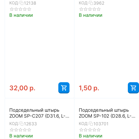
400, чёрный)
12138
3962
КОД:
КОД:
В наличии
В наличии
32,00
р.
1,50
р.
Подседельный штырь
Подседельный штырь
ZOOM SP-C207 (D31.6, L-
ZOOM SP-102 (D28.6, L-
400, чёрный)
400, чёрный матовый)
12633
103701
КОД:
КОД:
В наличии
В наличии