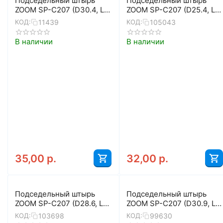
Подседельный штырь
Подседельный штырь
ZOOM SP-C207 (D30.4, L-
ZOOM SP-C207 (D25.4, L-
400, чёрный)
400, чёрный матовый)
11439
105043
КОД:
КОД:
В наличии
В наличии
35,00
р.
32,00
р.
Подседельный штырь
Подседельный штырь
ZOOM SP-C207 (D28.6, L-
ZOOM SP-C207 (D30.9, L-
400, чёрный матовый)
400, серебристый)
103698
99630
КОД:
КОД: