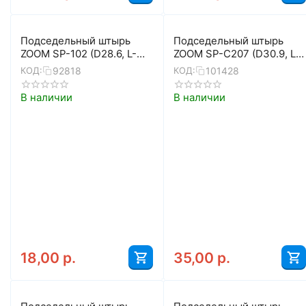
Подседельный штырь
Подседельный штырь
ZOOM SP-102 (D28.6, L-
ZOOM SP-C207 (D30.9, L-
400, чёрный)
400, чёрный матовый)
92818
101428
КОД:
КОД:
В наличии
В наличии
18,00
р.
35,00
р.