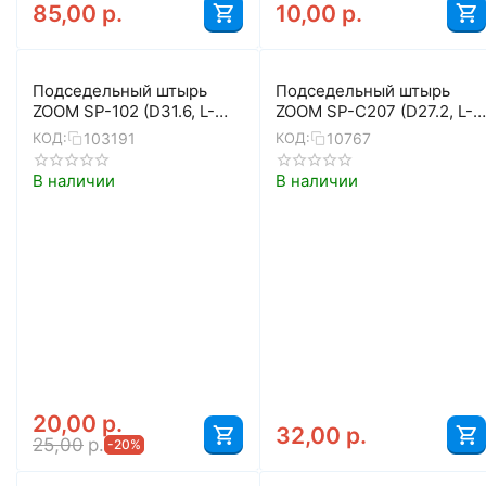
85,00
р.
10,00
р.
Подседельный штырь
Подседельный штырь
ZOOM SP-102 (D31.6, L-
ZOOM SP-C207 (D27.2, L-
400, чёрный матовый)
400, чёрный)
103191
10767
КОД:
КОД:
В наличии
В наличии
20,00
р.
32,00
р.
25,00
р.
-20%