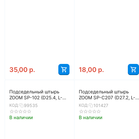
35,00
р.
18,00
р.
Подседельный штырь
Подседельный штырь
ZOOM SP-102 (D25.4, L-
ZOOM SP-C207 (D27.2, L-
400, чёрный)
400, чёрный матовый)
99535
101427
КОД:
КОД:
В наличии
В наличии