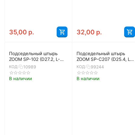
35,00
р.
32,00
р.
Подседельный штырь
Подседельный штырь
ZOOM SP-102 (D27.2, L-
ZOOM SP-C207 (D25.4, L-
400, чёрный)
400, серый)
10989
99244
КОД:
КОД:
В наличии
В наличии