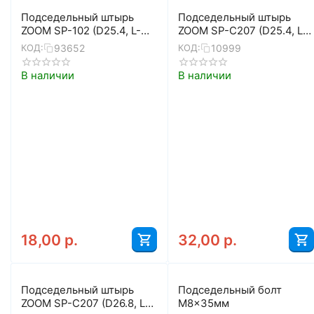
Подседельный штырь
Подседельный штырь
ZOOM SP-102 (D25.4, L-
ZOOM SP-C207 (D25.4, L-
400, чёрный матовый)
400, чёрный)
93652
10999
КОД:
КОД:
В наличии
В наличии
18,00
р.
32,00
р.
Подседельный штырь
Подседельный болт
ZOOM SP-C207 (D26.8, L-
M8x35мм