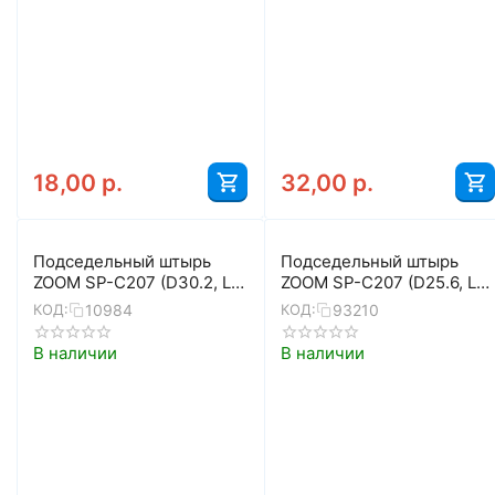
18,00
р.
32,00
р.
Подседельный штырь
Подседельный штырь
ZOOM SP-C207 (D30.2, L-
ZOOM SP-C207 (D25.6, L-
400, чёрный)
400, чёрный)
10984
93210
КОД:
КОД:
В наличии
В наличии