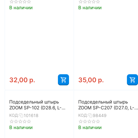
В наличии
В наличии
32,00
р.
35,00
р.
Подседельный штырь
Подседельный штырь
ZOOM SP-102 (D28.6, L-
ZOOM SP-C207 (D27.0, L-
400, серебристый)
400, чёрный)
101618
98449
КОД:
КОД:
В наличии
В наличии