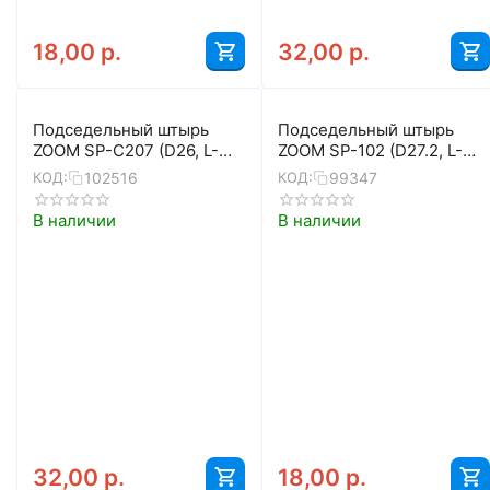
18,00
р.
32,00
р.
Подседельный штырь
Подседельный штырь
ZOOM SP-C207 (D26, L-
ZOOM SP-102 (D27.2, L-
400, серебристый)
400, чёрный матовый)
102516
99347
КОД:
КОД:
В наличии
В наличии
32,00
р.
18,00
р.