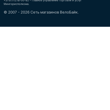
+375(17)218-00-82 – главное управление торговли и услуг
Мингорисполкома.
© 2007 - 2026 Сеть магазинов ВелоБайк.