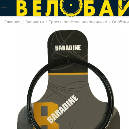
Главная
Запчасти
Тросы, оплётки, наконечники
Оплётки
/
/
/