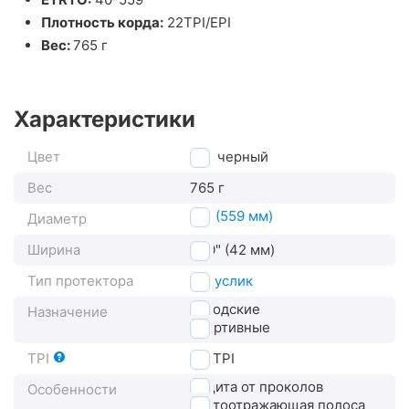
Плотность корда:
22TPI/EPI
Вес:
765 г
Характеристики
Цвет
черный
Вес
765 г
26" (559 мм)
Диаметр
Ширина
1.60" (42 мм)
Тип протектора
полуслик
городские
Назначение
спортивные
TPI
22
TPI
защита от проколов
Особенности
светоотражающая полоса