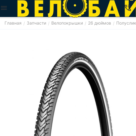
Главная
Запчасти
Велопокрышки
26 дюймов
Полусли
/
/
/
/