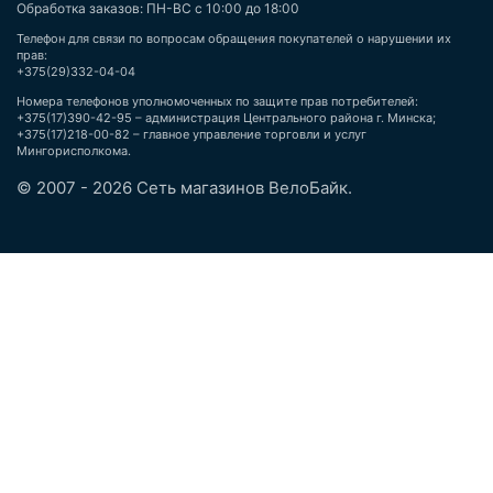
Обработка заказов: ПН-ВС с 10:00 до 18:00
Телефон для связи по вопросам обращения покупателей о нарушении их
прав:
+375(29)332-04-04
Номера телефонов уполномоченных по защите прав потребителей:
+375(17)390-42-95 – администрация Центрального района г. Минска;
+375(17)218-00-82 – главное управление торговли и услуг
Мингорисполкома.
© 2007 - 2026 Сеть магазинов ВелоБайк.