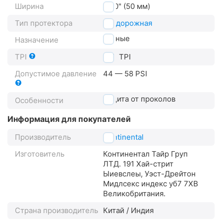
Ширина
2.00" (50 мм)
Тип протектора
внедорожная
горные
Назначение
TPI
180
TPI
Допустимое давление
44 — 58 PSI
защита от проколов
Особенности
Информация для покупателей
Производитель
Continental
Изготовитель
Континентал Тайр Груп
ЛТД. 191 Хай-стрит
Ыиевслеы, Уэст-Дрейтон
Мидлсекс индекс уб7 7XВ
Великобритания.
Страна производитель
Китай / Индия