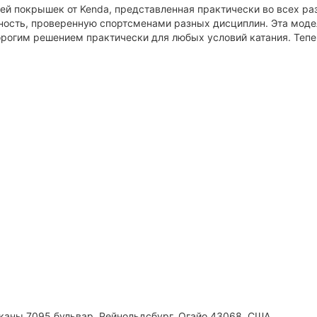
й покрышек от Kenda, представленная практически во всех ра
ность, проверенную спортсменами разных дисциплин. Эта модел
огим решением практически для любых условий катания. Теперь
каны 7095 бульвар, Рейнольдсбург, Огайо 43068, США.