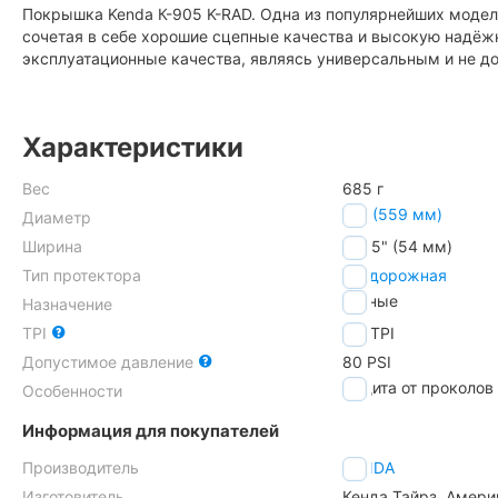
Покрышка Kenda К-905 K-RAD. Одна из популярнейших моделе
сочетая в себе хорошие сцепные качества и высокую надёж
эксплуатационные качества, являясь универсальным и не дор
Характеристики
Вес
685 г
26" (559 мм)
Диаметр
Ширина
2.125" (54 мм)
Тип протектора
внедорожная
горные
Назначение
TPI
60
TPI
Допустимое давление
80 PSI
защита от проколов
Особенности
Информация для покупателей
Производитель
KENDA
Изготовитель
Кенда Тайрз. Амери