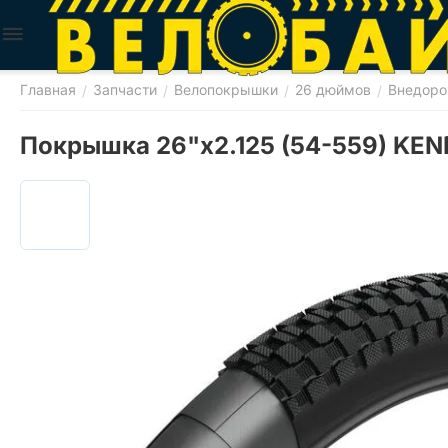
Главная
Запчасти
Велопокрышки
26 дюймов
Внедор
/
/
/
/
Покрышка 26"x2.125 (54-559) KEN