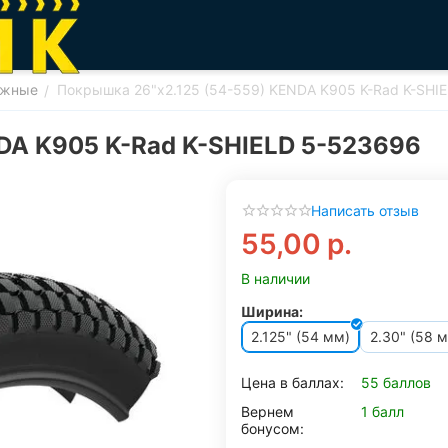
ожные
Покрышка 26"x2.125 (54-559) KENDA K905 K-Rad K-SHI
/
DA K905 K-Rad K-SHIELD 5-523696
Написать отзыв
55,00
р.
В наличии
Ширина:
2.125" (54 мм)
2.30" (58 
Цена в баллах:
55 баллов
Вернем
1 балл
бонусом: