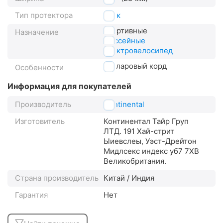
Тип протектора
слик
спортивные
Назначение
шоссейные
электровелосипед
кевларовый корд
Особенности
Информация для покупателей
Производитель
Continental
Изготовитель
Континентал Тайр Груп
ЛТД. 191 Хай-стрит
Ыиевслеы, Уэст-Дрейтон
Мидлсекс индекс уб7 7XВ
Великобритания.
Страна производитель
Китай / Индия
Гарантия
Нет