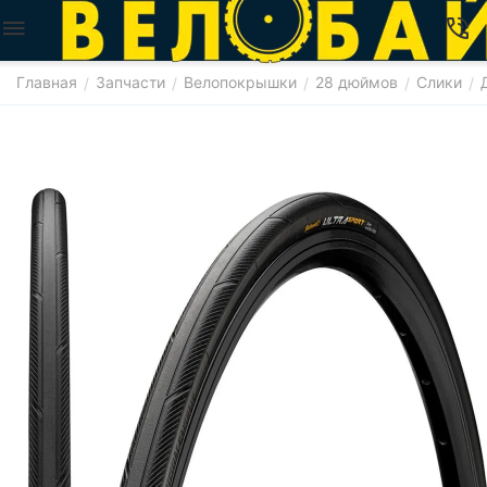
Главная
Запчасти
Велопокрышки
28 дюймов
Слики
/
/
/
/
/