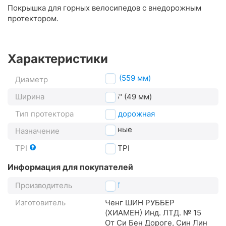
Покрышка для горных велосипедов с внедорожным
протектором.
Характеристики
26" (559 мм)
Диаметр
Ширина
1.95" (49 мм)
Тип протектора
внедорожная
горные
Назначение
TPI
22
TPI
Информация для покупателей
Производитель
CST
Изготовитель
Ченг ШИН РУББЕР
(XИАМЕН) Инд. ЛТД. № 15
От Си Бен Дороге, Син Лин