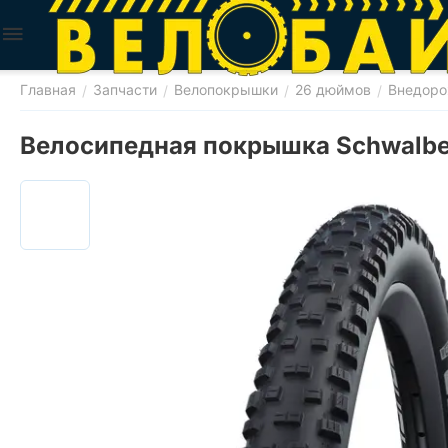
Главная
Запчасти
Велопокрышки
26 дюймов
Внедор
/
/
/
/
Велосипедная покрышка Schwalbe 