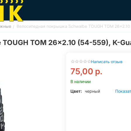
ожные
Велосипедная покрышка Schwalbe TOUGH TOM 26x2.10 (
/
TOUGH TOM 26x2.10 (54-559), K-Gua
Написать отзыв
75,00
р.
В наличии
Цвет:
черный
Показат