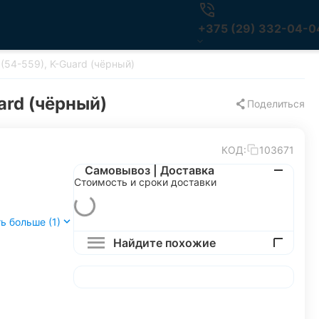
+375 (29) 332-04-0
54-559), K-Guard (чёрный)
rd (чёрный)
Поделиться
КОД:
103671
Самовывоз | Доставка
Стоимость и сроки доставки
ь больше (1)
Найдите похожие