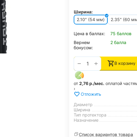
Ширина:
2.10" (54 мм)
2.35" (60 м
Цена в баллах:
75 баллов
Вернем
2 балла
бонусом:
+
−
В корзину
от
2,76 р./мес.
оплатой частя
›
Отложить
Диаметр
Ширина
Тип протектора
Назначение
Список вариантов товара