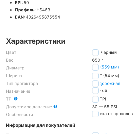
EPI:
50
Профиль:
HS463
EAN:
4026495875554
Характеристики
Цвет
черный
Вес
650 г
26" (559 мм)
Диаметр
Ширина
2.10" (54 мм)
Тип протектора
внедорожная
горные
Назначение
TPI
50
TPI
Допустимое давление
30 — 55 PSI
защита от проколов
Особенности
Информация для покупателей