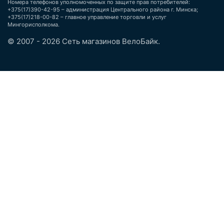
Номера телефонов уполномоченных по защите прав потребителей:
+375(17)390-42-95 – администрация Центрального района г. Минска;
+375(17)218-00-82 – главное управление торговли и услуг
Мингорисполкома.
© 2007 - 2026 Сеть магазинов ВелоБайк.