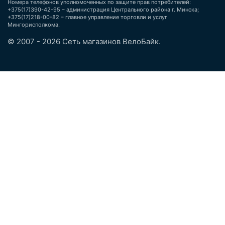
Номера телефонов уполномоченных по защите прав потребителей:
+375(17)390-42-95 – администрация Центрального района г. Минска;
+375(17)218-00-82 – главное управление торговли и услуг
Мингорисполкома.
© 2007 - 2026 Сеть магазинов ВелоБайк.