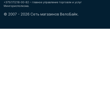
+375(17)218-00-82 – главное управление торговли и услуг
Мингорисполкома.
© 2007 - 2026 Сеть магазинов ВелоБайк.