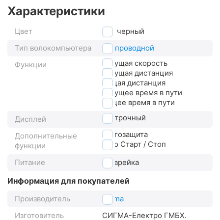
Характеристики
Цвет
черный
Тип волокомпьютера
беспроводной
текущая скорость
Функции
текущая дистанция
общая дистанция
текущее время в пути
общее время в пути
3-строчный
Дисплей
влагозащита
Дополнительные
авто Старт / Стоп
функции
Питание
батарейка
Информация для покупателей
Производитель
Sigma
Изготовитель
СИГМА-Електро ГМБХ.