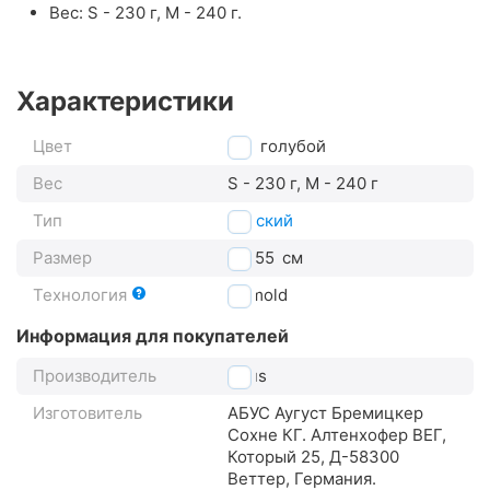
Вес: S - 230 г, M - 240 г.
Характеристики
Цвет
голубой
Вес
S - 230 г, M - 240 г
Тип
детский
Размер
50-55
см
Технология
In-mold
Информация для покупателей
Производитель
Abus
Изготовитель
АБУС Аугуст Бремицкер
Сохне КГ. Алтенхофер ВЕГ,
Который 25, Д-58300
Веттер, Германия.