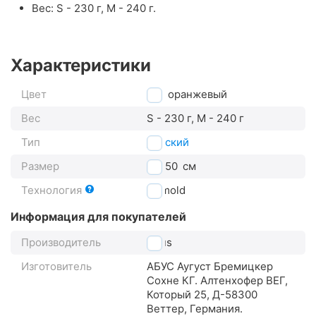
Вес: S - 230 г, M - 240 г.
Характеристики
Цвет
оранжевый
Вес
S - 230 г, M - 240 г
Тип
детский
Размер
45-50
см
Технология
In-mold
Информация для покупателей
Производитель
Abus
Изготовитель
АБУС Аугуст Бремицкер
Сохне КГ. Алтенхофер ВЕГ,
Который 25, Д-58300
Веттер, Германия.