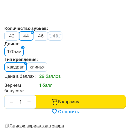
Количество зубьев:
42
44
46
48
Длина:
170
мм
Тип крепления:
квадрат
клинья
Цена в баллах:
29 баллов
Вернем
1 балл
бонусом:
+
−
В корзину
Отложить
Список вариантов товара