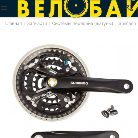
Главная
Запчасти
Системы передние (шатуны)
Shimano
/
/
/