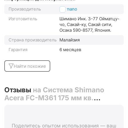
Производитель
Shimano
Изготовитель
Шимано Инк. 3-77 Ойматцу-
чо, Сакай-ку, Сакай сити,
Осака 590-8577, Япония.
Страна производитель
Малайзия
Гарантия
6 месяцев
Найти похожие
Отзывы
на Система Shimano
Acera FC-M361 175 мм кв.
48/38/28 с защитой (чёрный)
Поделитесь опытом использования — ваш