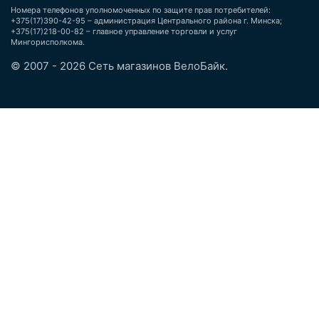
Номера телефонов уполномоченных по защите прав потребителей:
+375(17)390-42-95 – администрация Центрального района г. Минска;
+375(17)218-00-82 – главное управление торговли и услуг
Мингорисполкома.
© 2007 - 2026 Сеть магазинов ВелоБайк.