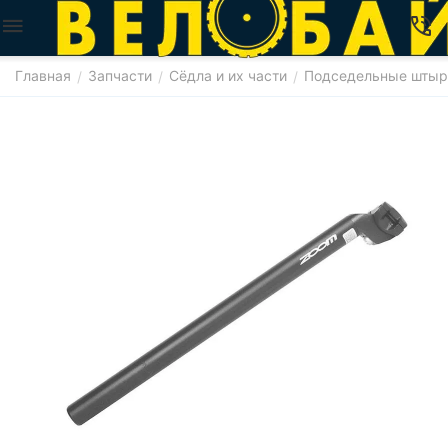
Главная
Запчасти
Сёдла и их части
Подседельные штыр
/
/
/