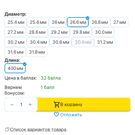
Диаметр:
25.4
25.6
26
26.6
26.8
27
мм
мм
мм
мм
мм
мм
27.2
28.6
29.2
29.8
30.0
мм
мм
мм
мм
мм
30.2
30.4
30.6
30.9
31.2
мм
мм
мм
мм
мм
31.6
31.8
мм
мм
Длина:
400
мм
Цена в баллах:
32 балла
Вернем
1 балл
бонусом:
+
−
В корзину
Отложить
Список вариантов товара