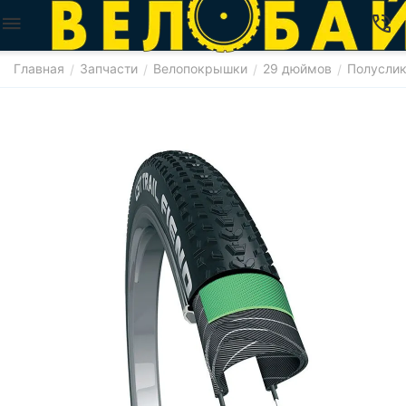
Главная
Запчасти
Велопокрышки
29 дюймов
Полусли
/
/
/
/