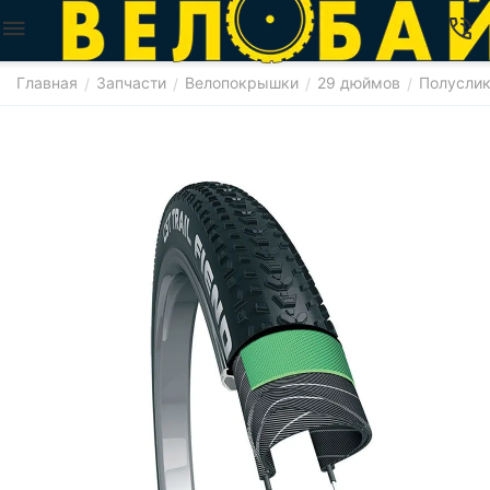
Главная
Запчасти
Велопокрышки
29 дюймов
Полусли
/
/
/
/