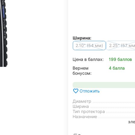
Ширина:
2.10" (54 мм)
2.25" (57 мм
Цена в баллах:
199 баллов
Вернем
4 балла
бонусом:
Отложить
Диаметр
Ширина
Тип протектора
Назначение
эл