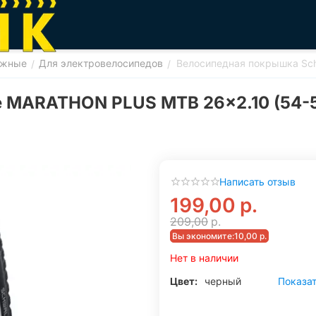
ожные
Для электровелосипедов
Велосипедная покрышка Sch
/
/
 MARATHON PLUS MTB 26x2.10 (54-55
Написать отзыв
199,00
р.
209,00
р.
Вы экономите:
10,00
р.
Нет в наличии
Цвет:
черный
Показат