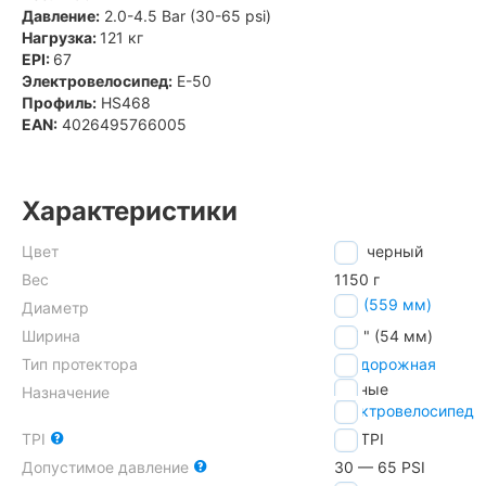
Давление:
2.0-4.5 Bar (30-65 psi)
Нагрузка:
121 кг
EPI:
67
Электровелосипед:
E-50
Профиль:
HS468
EAN:
4026495766005
Характеристики
Цвет
черный
Вес
1150 г
26" (559 мм)
Диаметр
Ширина
2.10" (54 мм)
Тип протектора
внедорожная
горные
Назначение
электровелосипед
TPI
67
TPI
Допустимое давление
30 — 65 PSI