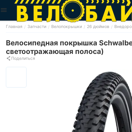
Главная
Запчасти
Велопокрышки
26 дюймов
Внедор
/
/
/
/
Велосипедная покрышка Schwalbe
светоотражающая полоса)
Поделиться