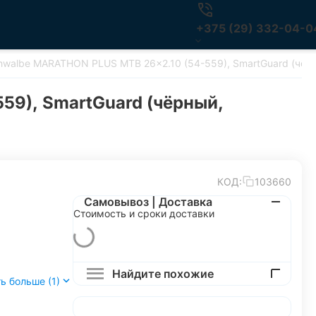
+375 (29) 332-04-0
walbe MARATHON PLUS MTB 26x2.10 (54-559), SmartGuard (чёр
9), SmartGuard (чёрный,
КОД:
103660
Самовывоз | Доставка
Стоимость и сроки доставки
Найдите похожие
ь больше (1)