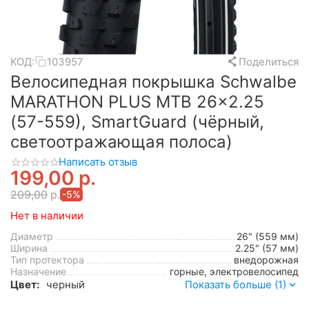
КОД:
103957
Поделиться
Велосипедная покрышка Schwalbe
MARATHON PLUS MTB 26x2.25
(57-559), SmartGuard (чёрный,
светоотражающая полоса)
Написать отзыв
199,00
р.
209,00
р.
-5%
Нет в наличии
Диаметр
26" (559 мм)
Ширина
2.25" (57 мм)
Тип протектора
внедорожная
Назначение
горные, электровелосипед
Цвет:
черный
Показать больше (1)