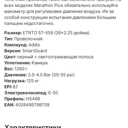
всех моделях Marathon Plus обязательно используйте
манометр для регулировки давления воздуха. Из-за
особой конструкции испытания давлением большим
пальцем недостаточно.
Размер:
ETRTO 57-559 (26x2.25 дюйма).
Тип:
Проволочная
Компаунд:
Addix
Версия:
SmartGuard
Цвет:
черный + светоотражающая полоса
Уплотнение:
Камера
Вес:
1260 г
Давление:
2.0-4.0 Bar (30-55 psi)
Нагрузка:
125 кг
EPI:
67
Электровелосипед:
E-50
Профиль:
HS468
EAN:
4026495798709
Характеристики