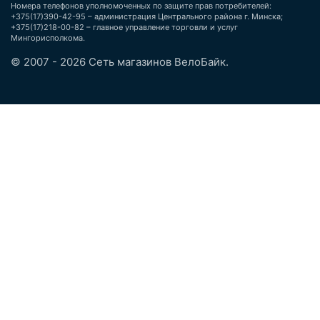
Номера телефонов уполномоченных по защите прав потребителей:
+375(17)390-42-95 – администрация Центрального района г. Минска;
+375(17)218-00-82 – главное управление торговли и услуг
Мингорисполкома.
© 2007 - 2026 Сеть магазинов ВелоБайк.