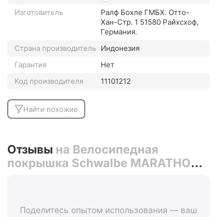
Изготовитель
Ралф Бохле ГМБХ. Отто-
Хан-Стр. 1 51580 Райхсхоф,
Германия.
Страна производитель
Индонезия
Гарантия
Нет
Код производителя
11101212
Найти похожие
Отзывы
на Велосипедная
покрышка Schwalbe MARATHON
PLUS MTB 26x2.25 (57-559),
SmartGuard (чёрный,
светоотражающая полоса)
Поделитесь опытом использования — ваш