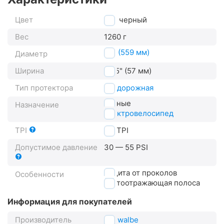
Цвет
черный
Вес
1260 г
26" (559 мм)
Диаметр
Ширина
2.25" (57 мм)
Тип протектора
внедорожная
горные
Назначение
электровелосипед
TPI
67
TPI
Допустимое давление
30 — 55 PSI
защита от проколов
Особенности
светоотражающая полоса
Информация для покупателей
Производитель
Schwalbe