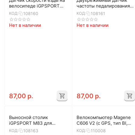
Датчик скорости езды на
Двухрежимный датчик
велосипеде iGPSPORT
частоты педалирования
SPD70
iGPSPORT CAD70
108160
108161
КОД:
КОД:
Нет в наличии
Нет в наличии
87,00
р.
87,00
р.
Выносной столик
Велокомпьютер Magene
iGPSPORT M83 для
C606 V2 (с GPS, тип BI,
крепления GPS
чёрный)
108163
110008
КОД:
КОД:
велокомпьютера или