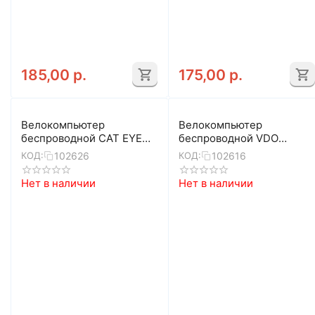
185,00
р.
175,00
р.
Велокомпьютер
Велокомпьютер
беспроводной CAT EYE
беспроводной VDO
Velo Wireless 8-13060036
M2.1WL 4-30025 (черно-
102626
102616
КОД:
КОД:
(белый)
белый)
Нет в наличии
Нет в наличии