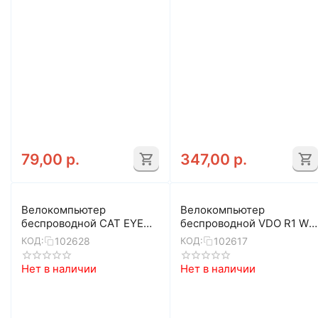
79,00
р.
347,00
р.
Велокомпьютер
Велокомпьютер
беспроводной CAT EYE
беспроводной VDO R1 WL
Padrone+ 8-13110053
4-64015 (черный)
102628
102617
КОД:
КОД:
(черный)
Нет в наличии
Нет в наличии