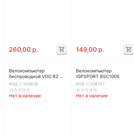
260,00
р.
149,00
р.
Велокомпьютер
Велокомпьютер
беспроводной VDO R2 WL
iGPSPORT BSC100S
4-64025 (черный)
102618
108157
КОД:
КОД:
Нет в наличии
Нет в наличии