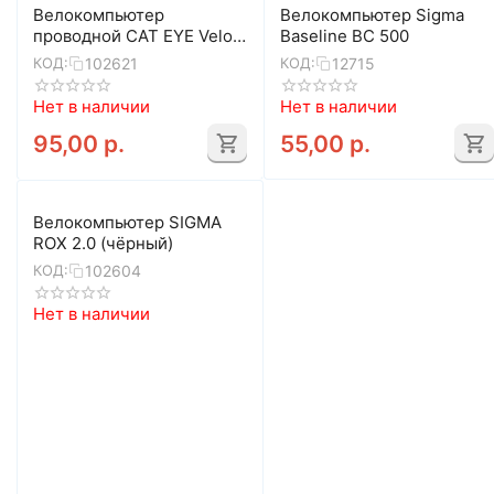
Велокомпьютер
Велокомпьютер Sigma
проводной CAT EYE Velo 7
Baseline BC 500
(VL520) 8-13060008
102621
12715
КОД:
КОД:
(черно-серый)
Нет в наличии
Нет в наличии
95,00
р.
55,00
р.
Велокомпьютер SIGMA
ROX 2.0 (чёрный)
102604
КОД:
Нет в наличии