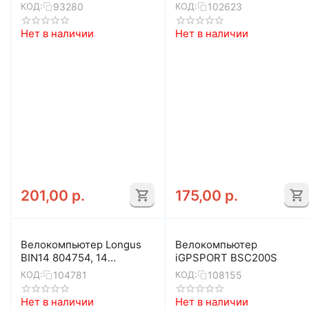
Velo Wireless+ 8-
93280
102623
КОД:
КОД:
13060030 (черный)
Нет в наличии
Нет в наличии
201,00
р.
175,00
р.
Велокомпьютер Longus
Велокомпьютер
BIN14 804754, 14
iGPSPORT BSC200S
функций, CAD (чёрный)
104781
108155
КОД:
КОД:
Нет в наличии
Нет в наличии