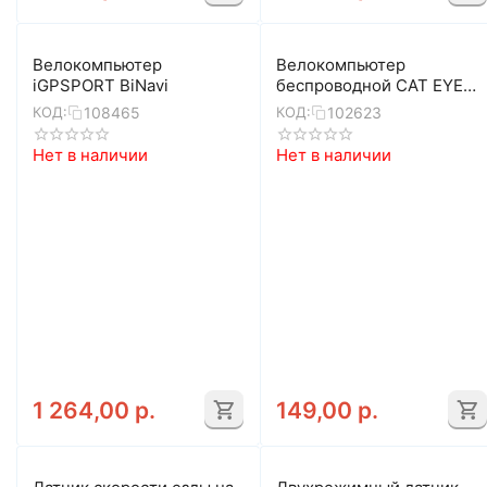
Велокомпьютер
Велокомпьютер
iGPSPORT BiNavi
беспроводной CAT EYE
Velo Wireless 8-13060035
108465
102623
КОД:
КОД:
(черный)
Нет в наличии
Нет в наличии
1 264,00
р.
149,00
р.